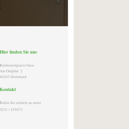
Hier finden Sie uns
Kinderarztpraxis Guse
Am Oelpfad 2
44263
Dortmund
Kontakt
Rufen Sie einfach an unter
0231 / 435073